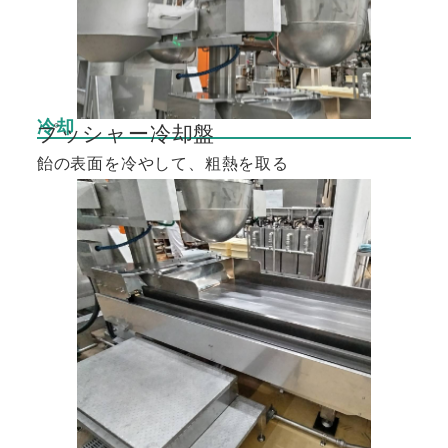
冷却
プッシャー冷却盤
飴の表面を冷やして、粗熱を取る