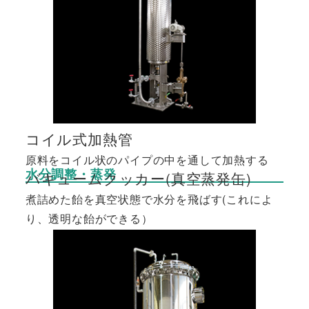
コイル式加熱管
原料をコイル状のパイプの中を通して加熱する
水分調整・蒸発
バキュームクッカー(真空蒸発缶)
煮詰めた飴を真空状態で水分を飛ばす(これによ
り、透明な飴ができる）