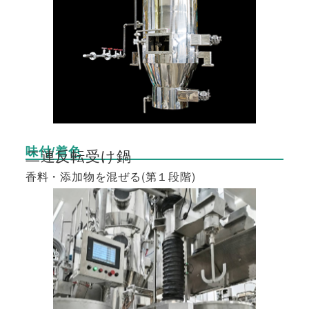
味付/着色
二連反転受け鍋
香料・添加物を混ぜる(第１段階)