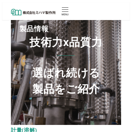
メ
イ
MENU
ン
製品情報
コ
技術力x品質力
ン
テ
ン
ツ
選ばれ続ける
へ
移
製品をご紹介
動
計量(溶解)