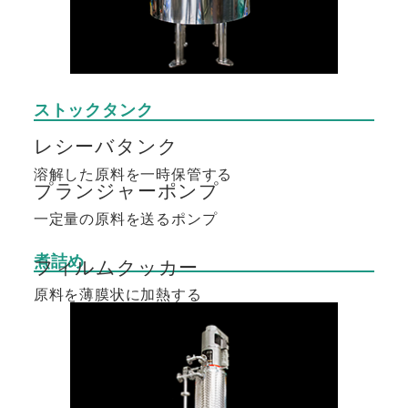
ストックタンク
レシーバタンク
溶解した原料を一時保管する
プランジャーポンプ
一定量の原料を送るポンプ
煮詰め
フィルムクッカー
原料を薄膜状に加熱する